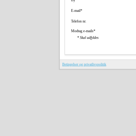
By
E-mail*
Telefon nr.
Modtag e-mails*
* Skal udfyldes
Betingelser og privatlivspolitik